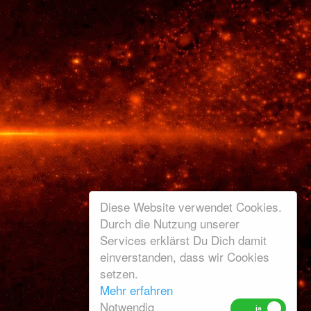
Diese Website verwendet Cookies.
Durch die Nutzung unserer
Services erklärst Du Dich damit
einverstanden, dass wir Cookies
setzen.
Mehr erfahren
Notwendig